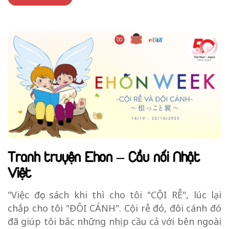
Tranh truyện Ehon – Cầu nối Nhật
Việt
"Việc đọc sách khi thì cho tôi "CỘI RỄ", lúc lại
chắp cho tôi "ĐÔI CÁNH". Cội rễ đó, đôi cánh đó
đã giúp tôi bắc những nhịp cầu cả với bên ngoài